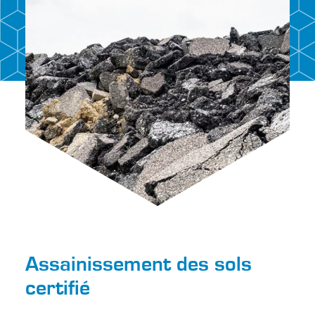
Projets
Contact
FR
NL
EN
DE
Assainissement des sols
certifié